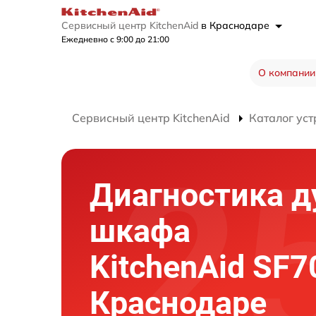
Сервисный центр KitchenAid
в Краснодаре
Ежедневно с 9:00 до 21:00
О компании
Сервисный центр KitchenAid
Каталог уст
Диагностика д
шкафа
KitchenAid SF7
Краснодаре