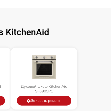
 KitchenAid
d
Духовой шкаф KitchenAid
SF6905P1
Заказать ремонт