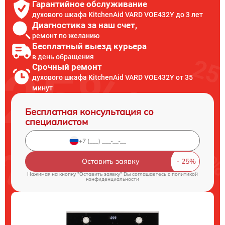
Гарантийное обслуживание
духового шкафа KitchenAid VARD VOE432Y до 3 лет
Диагностика за наш счет,
ремонт по желанию
Бесплатный выезд курьера
в день обращения
Срочный ремонт
духового шкафа KitchenAid VARD VOE432Y от 35
минут
Бесплатная консультация со
специалистом
Оставить заявку
Нажимая на кнопку "Оставить заявку" Вы соглашаетесь c
политикой
конфиденциальности