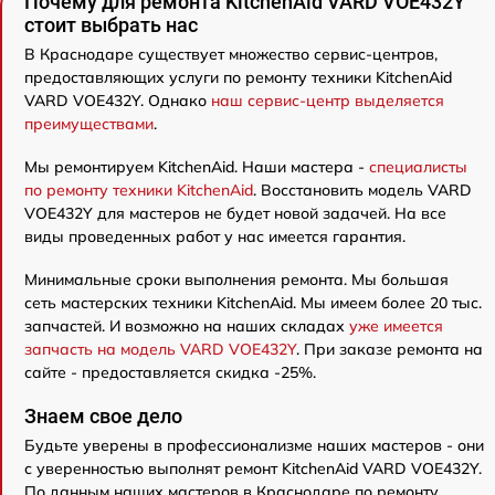
Почему для ремонта KitchenAid VARD VOE432Y
стоит выбрать нас
В Краснодаре существует множество сервис-центров,
предоставляющих услуги по ремонту техники KitchenAid
VARD VOE432Y. Однако
наш сервис-центр выделяется
преимуществами
.
Мы ремонтируем KitchenAid. Наши мастера -
специалисты
по ремонту техники KitchenAid
. Восстановить модель VARD
VOE432Y для мастеров не будет новой задачей. На все
виды проведенных работ у нас имеется гарантия.
Минимальные сроки выполнения ремонта. Мы большая
сеть мастерских техники KitchenAid. Мы имеем более 20 тыс.
запчастей. И возможно на наших складах
уже имеется
запчасть на модель VARD VOE432Y
. При заказе ремонта на
сайте - предоставляется скидка -25%.
Знаем свое дело
Будьте уверены в профессионализме наших мастеров - они
с уверенностью выполнят ремонт KitchenAid VARD VOE432Y.
По данным наших мастеров в Краснодаре по ремонту