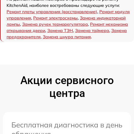
KitchenAid, наиболее востребованы следующие услуги:
Ремонт платы управления (восстановление)
,
Ремонт модуля
управления
,
Ремонт электросхемы
,
Замена индикаторной
лампы
,
Замена ручек терморегулятора
,
Ремонт механизма
открывания двери
,
Замена ТЭН
,
Замена таймера
,
Замена
предохранителя
,
Замена шнура питания
.
Акции сервисного
центра
Бесплатная диагностика в день