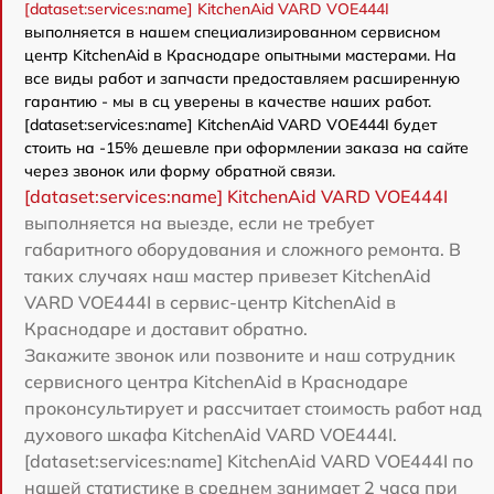
[dataset:services:name] KitchenAid VARD VOE444I
выполняется в нашем специализированном сервисном
центр KitchenAid в Краснодаре опытными мастерами. На
все виды работ и запчасти предоставляем расширенную
гарантию - мы в сц уверены в качестве наших работ.
[dataset:services:name] KitchenAid VARD VOE444I будет
стоить на -15% дешевле при оформлении заказа на сайте
через звонок или форму обратной связи.
[dataset:services:name] KitchenAid VARD VOE444I
выполняется на выезде, если не требует
габаритного оборудования и сложного ремонта. В
таких случаях наш мастер привезет KitchenAid
VARD VOE444I в сервис-центр KitchenAid в
Краснодаре и доставит обратно.
Закажите звонок или позвоните и наш сотрудник
сервисного центра KitchenAid в Краснодаре
проконсультирует и рассчитает стоимость работ над
духового шкафа KitchenAid VARD VOE444I.
[dataset:services:name] KitchenAid VARD VOE444I по
нашей статистике в среднем занимает 2 часа при