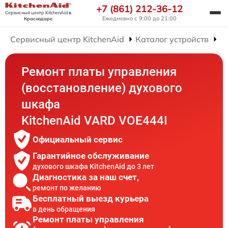
+7 (861) 212-36-12
Сервисный центр KitchenAid
в
Ежедневно с 9:00 до 21:00
Краснодаре
Сервисный центр KitchenAid
Каталог устройств
Р
Ремонт платы управления
(восстановление) духового
шкафа
KitchenAid VARD VOE444I
Официальный сервис
Гарантийное обслуживание
духового шкафа KitchenAid до 3 лет
Диагностика за наш счет,
ремонт по желанию
Бесплатный выезд курьера
в день обращения
Ремонт платы управления