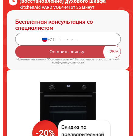
(восстановление) духового шкафа
KitchenAid VARD VOE444I от 35 минут
Бесплатная консультация со
специалистом
Оставить заявку
Нажимая на кнопку "Оставить заявку" Вы соглашаетесь c
политикой
конфиденциальности
Скидка по
-20%
предварительной