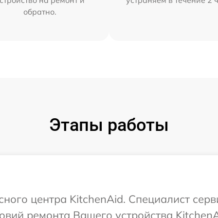
стройство на ремонт и
устраняем в течение 2 
обратно.
Этапы работы
сного центра KitchenAid. Специалист сер
вий ремонта Вашего устройства KitchenA