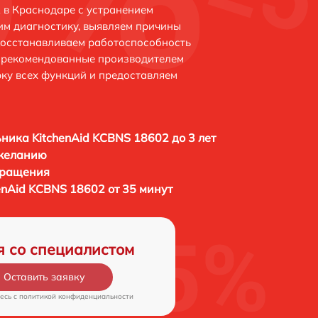
 в Краснодаре с устранением
м диагностику, выявляем причины
восстанавливаем работоспособность
и рекомендованные производителем
рку всех функций и предоставляем
ника KitchenAid KCBNS 18602 до 3 лет
 желанию
бращения
enAid KCBNS 18602 от 35 минут
я со специалистом
Оставить заявку
есь c
политикой конфиденциальности