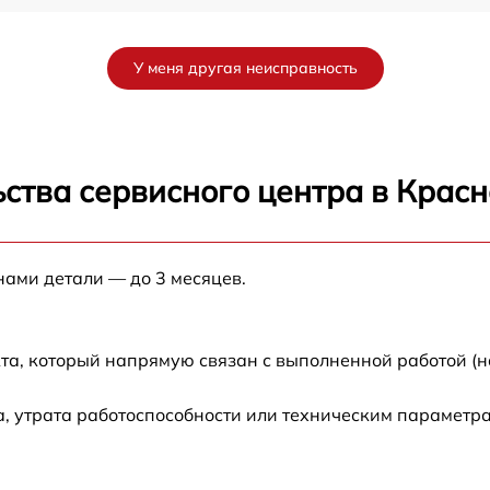
от 60 мин
У меня другая неисправность
2
от 60 мин
2
от 60 мин
ства сервисного центра в Крас
от 60 мин
нами детали — до 3 месяцев.
от 60 мин
2
от 60 мин
та, который напрямую связан с выполненной работой (н
d
от 60 мин
, утрата работоспособности или техническим параметр
от 60 мин