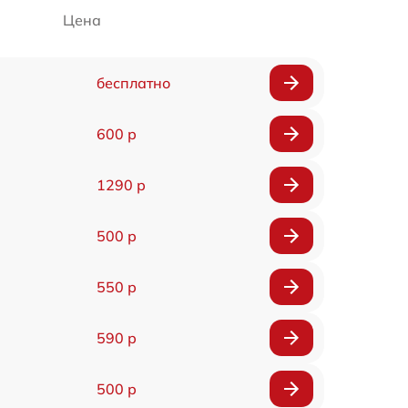
Цена
бесплатно
600 р
1290 р
500 р
550 р
590 р
500 р