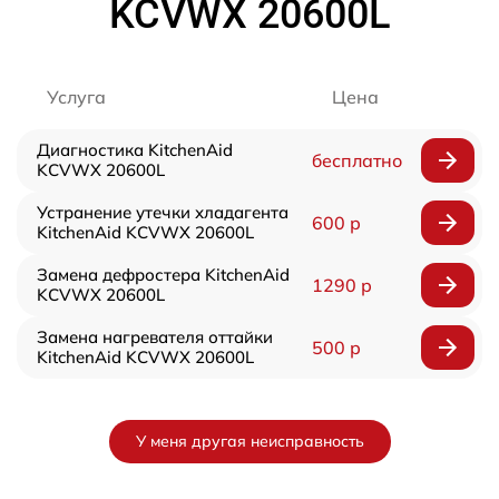
KCVWX 20600L
Услуга
Цена
Диагностика KitchenAid
бесплатно
KCVWX 20600L
Устранение утечки хладагента
600 р
KitchenAid KCVWX 20600L
Замена дефростера KitchenAid
1290 р
KCVWX 20600L
Замена нагревателя оттайки
500 р
KitchenAid KCVWX 20600L
У меня другая неисправность