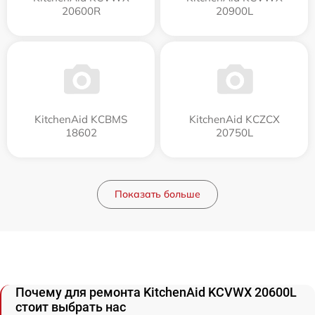
20600R
20900L
KitchenAid KCBMS
KitchenAid KCZCX
18602
20750L
Показать больше
Почему для ремонта KitchenAid KCVWX 20600L
стоит выбрать нас