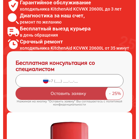
Гарантийное обслуживание
холодильника KitchenAid KCVWX 20600L до 3 лет
Диагностика за наш счет,
ремонт по желанию
Бесплатный выезд курьера
в день обращения
Срочный ремонт
холодильника KitchenAid KCVWX 20600L от 35 минут
Бесплатная консультация со
специалистом
Оставить заявку
Нажимая на кнопку "Оставить заявку" Вы соглашаетесь c
политикой
конфиденциальности