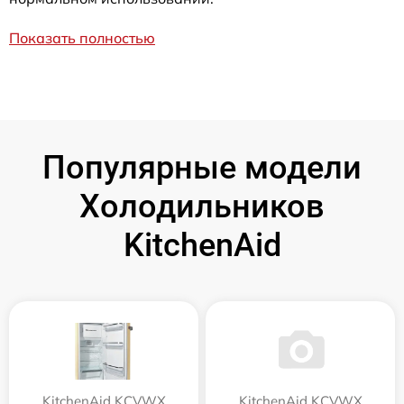
Показать полностью
Популярные модели
Холодильников
KitchenAid
KitchenAid KCVWX
KitchenAid KCVWX