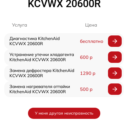
KCVWX 20600R
Услуга
Цена
Диагностика KitchenAid
бесплатно
KCVWX 20600R
Устранение утечки хладагента
600 р
KitchenAid KCVWX 20600R
Замена дефростера KitchenAid
1290 р
KCVWX 20600R
Замена нагревателя оттайки
500 р
KitchenAid KCVWX 20600R
У меня другая неисправность