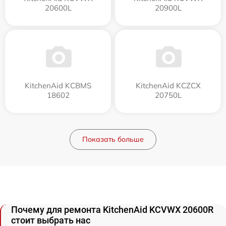
20600L
20900L
KitchenAid KCBMS
KitchenAid KCZCX
18602
20750L
Показать больше
Почему для ремонта KitchenAid KCVWX 20600R
стоит выбрать нас