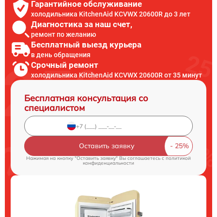
Гарантийное обслуживание
холодильника KitchenAid KCVWX 20600R до 3 лет
Диагностика за наш счет,
ремонт по желанию
Бесплатный выезд курьера
в день обращения
Срочный ремонт
холодильника KitchenAid KCVWX 20600R от 35 минут
Бесплатная консультация со
специалистом
Оставить заявку
Нажимая на кнопку "Оставить заявку" Вы соглашаетесь c
политикой
конфиденциальности