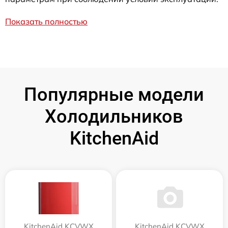
Показать полностью
Популярные модели
Холодильников
KitchenAid
KitchenAid KCVWX
KitchenAid KCVWX