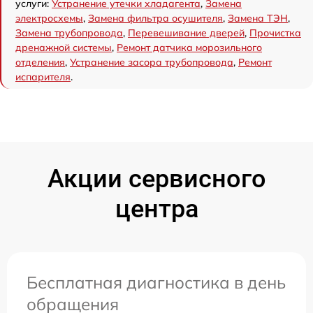
услуги:
Устранение утечки хладагента
,
Замена
электросхемы
,
Замена фильтра осушителя
,
Замена ТЭН
,
Замена трубопровода
,
Перевешивание дверей
,
Прочистка
дренажной системы
,
Ремонт датчика морозильного
отделения
,
Устранение засора трубопровода
,
Ремонт
испарителя
.
Акции сервисного
центра
Бесплатная диагностика в день
обращения