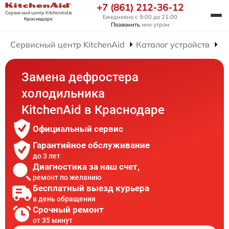
+7 (861) 212-36-12
Сервисный центр KitchenAid
в
Ежедневно с 9:00 до 21:00
Краснодаре
Позвонить
мне утром
Сервисный центр KitchenAid
Каталог устройств
Р
Замена дефростера
холодильника
KitchenAid в Краснодаре
Официальный сервис
Гарантийное обслуживание
до 3 лет
Диагностика за наш счет,
ремонт по желанию
Бесплатный выезд курьера
в день обращения
Срочный ремонт
от 35 минут