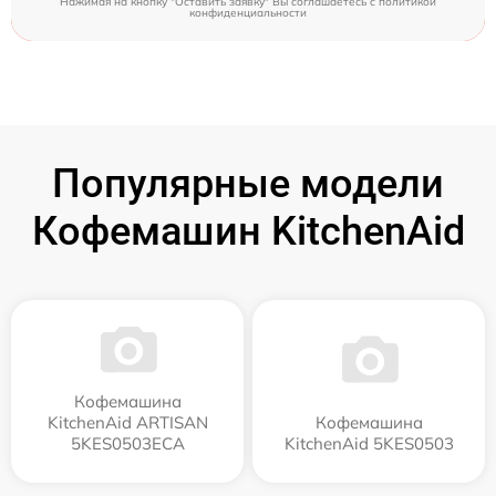
Нажимая на кнопку "Оставить заявку" Вы соглашаетесь c
политикой
конфиденциальности
Популярные модели
Кофемашин KitchenAid
Кофемашина
KitchenAid ARTISAN
Кофемашина
5KES0503ECA
KitchenAid 5KES0503