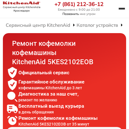
+7 (861) 212-36-12
Сервисный центр KitchenAid
в
Ежедневно с 9:00 до 21:00
Краснодаре
Позвонить
мне утром
Сервисный центр KitchenAid
Каталог устройств
Р
Ремонт кофемолки
кофемашины
KitchenAid 5KES2102EOB
Официальный сервис
Гарантийное обслуживание
кофемашины KitchenAid до 3 лет
Диагностика за наш счет,
ремонт по желанию
Бесплатный выезд курьера
в день обращения
Ремонт кофемолки кофемашины
KitchenAid 5KES2102EOB от 35 минут