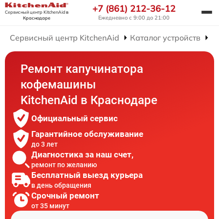
+7 (861) 212-36-12
Сервисный центр KitchenAid
в
Ежедневно с 9:00 до 21:00
Краснодаре
Сервисный центр KitchenAid
Каталог устройств
Р
Ремонт капучинатора
кофемашины
KitchenAid в Краснодаре
Официальный сервис
Гарантийное обслуживание
до 3 лет
Диагностика за наш счет,
ремонт по желанию
Бесплатный выезд курьера
в день обращения
Срочный ремонт
от 35 минут