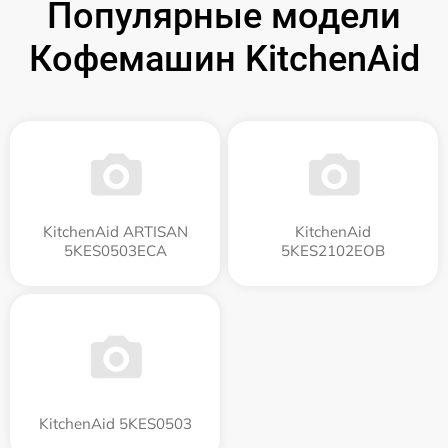
Популярные модели
Кофемашин KitchenAid
KitchenAid ARTISAN
KitchenAid
5KES0503ECA
5KES2102EOB
KitchenAid 5KES0503