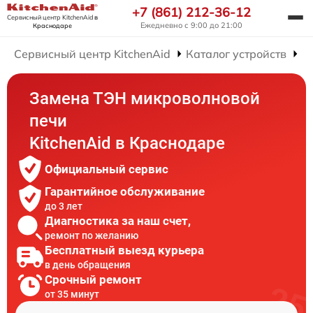
+7 (861) 212-36-12
Сервисный центр KitchenAid
в
Ежедневно с 9:00 до 21:00
Краснодаре
Сервисный центр KitchenAid
Каталог устройств
Р
Замена ТЭН микроволновой
печи
KitchenAid в Краснодаре
Официальный сервис
Гарантийное обслуживание
до 3 лет
Диагностика за наш счет,
ремонт по желанию
Бесплатный выезд курьера
в день обращения
Срочный ремонт
от 35 минут