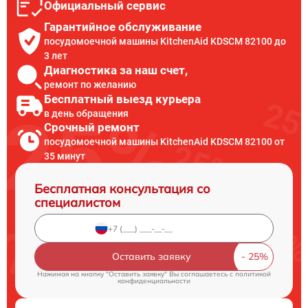
Официальный сервис
Гарантийное обслуживание
посудомоечной машины KitchenAid KDSCM 82100 до
3 лет
Диагностика за наш счет,
ремонт по желанию
Бесплатный выезд курьера
в день обращения
Срочный ремонт
посудомоечной машины KitchenAid KDSCM 82100 от
35 минут
Бесплатная консультация со
специалистом
Оставить заявку
Нажимая на кнопку "Оставить заявку" Вы соглашаетесь c
политикой
конфиденциальности