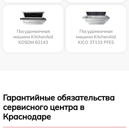
Посудомоечная
Посудомоечная
машина KitchenAid
машина KitchenAid
KDSDM 82143
KICO 3T133 PFES
Гарантийные обязательства
сервисного центра в
Краснодаре