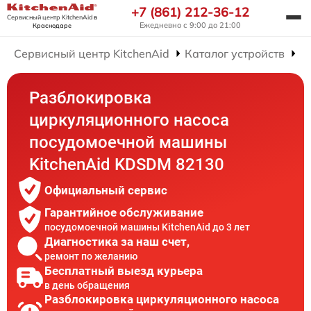
+7 (861) 212-36-12
Сервисный центр KitchenAid
в
Ежедневно с 9:00 до 21:00
Краснодаре
Сервисный центр KitchenAid
Каталог устройств
Р
Разблокировка
циркуляционного насоса
посудомоечной машины
KitchenAid KDSDM 82130
Официальный сервис
Гарантийное обслуживание
посудомоечной машины KitchenAid до 3 лет
Диагностика за наш счет,
ремонт по желанию
Бесплатный выезд курьера
в день обращения
Разблокировка циркуляционного насоса