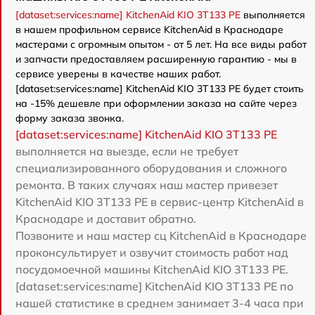
[dataset:services:name] KitchenAid KIO 3T133 PE
выполняется
в нашем профильном сервисе KitchenAid в Краснодаре
мастерами с огромным опытом - от 5 лет. На все виды работ
и запчасти предоставляем расширенную гарантию - мы в
сервисе уверены в качестве наших работ.
[dataset:services:name] KitchenAid KIO 3T133 PE будет стоить
на -15% дешевле при оформлении заказа на сайте через
форму заказа звонка.
[dataset:services:name] KitchenAid KIO 3T133 PE
выполняется на выезде, если не требует
специализированного оборудования и сложного
ремонта. В таких случаях наш мастер привезет
KitchenAid KIO 3T133 PE в сервис-центр KitchenAid в
Краснодаре и доставит обратно.
Позвоните и наш мастер сц KitchenAid в Краснодаре
проконсультирует и озвучит стоимость работ над
посудомоечной машины KitchenAid KIO 3T133 PE.
[dataset:services:name] KitchenAid KIO 3T133 PE по
нашей статистике в среднем занимает 3-4 часа при