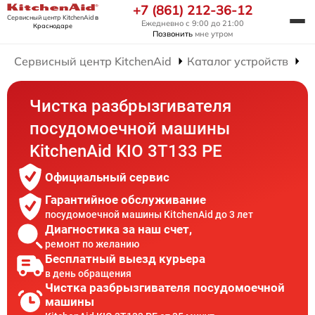
+7 (861) 212-36-12
Сервисный центр KitchenAid
в
Ежедневно с 9:00 до 21:00
Краснодаре
Позвонить
мне утром
Сервисный центр KitchenAid
Каталог устройств
Р
Чистка разбрызгивателя
посудомоечной машины
KitchenAid KIO 3T133 PE
Официальный сервис
Гарантийное обслуживание
посудомоечной машины KitchenAid до 3 лет
Диагностика за наш счет,
ремонт по желанию
Бесплатный выезд курьера
в день обращения
Чистка разбрызгивателя посудомоечной
машины