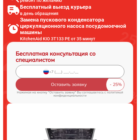
ремонт по желанию
Бесплатный выезд курьера
в день обращения
Замена пускового конденсатора
циркуляционного насоса посудомоечной
машины
KitchenAid KIO 3T133 PE от 35 минут
Бесплатная консультация со
специалистом
Оставить заявку
Нажимая на кнопку "Оставить заявку" Вы соглашаетесь c
политикой
конфиденциальности