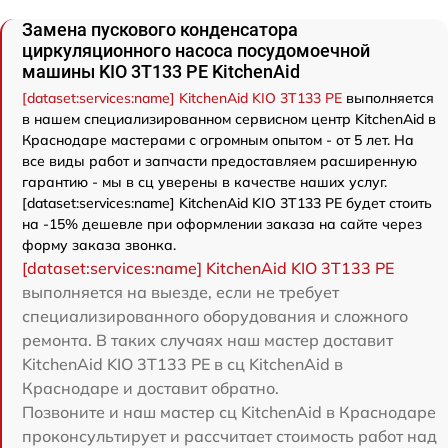
Замена пускового конденсатора
циркуляционного насоса посудомоечной
машины KIO 3T133 PE KitchenAid
[dataset:services:name] KitchenAid KIO 3T133 PE
выполняется
в нашем специализированном сервисном центр KitchenAid в
Краснодаре мастерами с огромным опытом - от 5 лет. На
все виды работ и запчасти предоставляем расширенную
гарантию - мы в сц уверены в качестве наших услуг.
[dataset:services:name] KitchenAid KIO 3T133 PE будет стоить
на -15% дешевле при оформлении заказа на сайте через
форму заказа звонка.
[dataset:services:name] KitchenAid KIO 3T133 PE
выполняется на выезде, если не требует
специализированного оборудования и сложного
ремонта. В таких случаях наш мастер доставит
KitchenAid KIO 3T133 PE в сц KitchenAid в
Краснодаре и доставит обратно.
Позвоните и наш мастер сц KitchenAid в Краснодаре
проконсультирует и рассчитает стоимость работ над