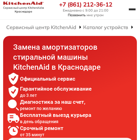
+7 (861) 212-36-12
Сервисный центр KitchenAid
в
Ежедневно с 9:00 до 21:00
Краснодаре
Позвонить
мне утром
Сервисный центр KitchenAid
Каталог устройств
Р
Замена амортизаторов
стиральной машины
KitchenAid в Краснодаре
Официальный сервис
Гарантийное обслуживание
до 3 лет
Диагностика за наш счет,
ремонт по желанию
Бесплатный выезд курьера
в день обращения
Срочный ремонт
от 35 минут