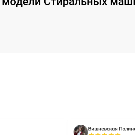
модели Стиральных маши
Вишневская Полин