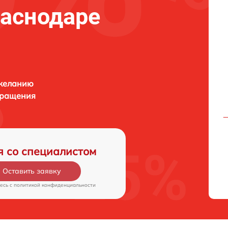
раснодаре
 желанию
бращения
я со специалистом
Оставить заявку
есь c
политикой конфиденциальности