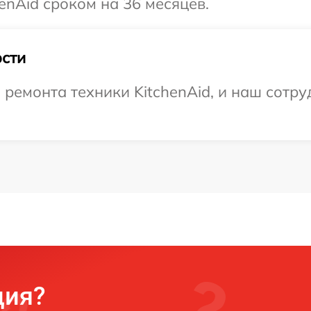
enAid сроком на 36 месяцев.
сти
емонта техники KitchenAid, и наш сотруд
ция?