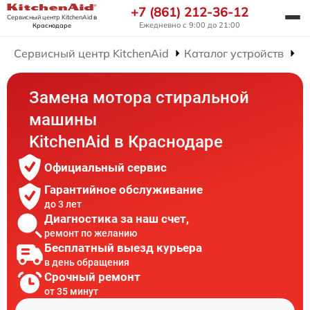
+7 (861) 212-36-12
Сервисный центр KitchenAid
в
Ежедневно с 9:00 до 21:00
Краснодаре
Сервисный центр KitchenAid
Каталог устройств
Р
Замена мотора стиральной
машины
KitchenAid в Краснодаре
Официальный сервис
Гарантийное обслуживание
до 3 лет
Диагностика за наш счет,
ремонт по желанию
Бесплатный выезд курьера
в день обращения
Срочный ремонт
от 35 минут